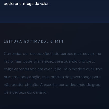
acelerar entrega de valor.
LEITURA ESTIMADA:
6 MIN
Contratar por escopo fechado parece mais seguro no
início, mas pode virar rigidez cara quando o projeto
exige aprendizado em execução. Já o modelo evolutivo
aumenta adaptação, mas precisa de governança para
não perder direção. A escolha certa depende do grau
de incerteza do cenário.