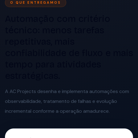
O QUE ENTREGAMOS
Automação com critério
técnico: menos tarefas
repetitivas, mais
confiabilidade de fluxo e mais
tempo para atividades
estratégicas.
A AC Projects desenha e implementa automações com
observabilidade, tratamento de falhas e evolução
incremental conforme a operação amadurece.