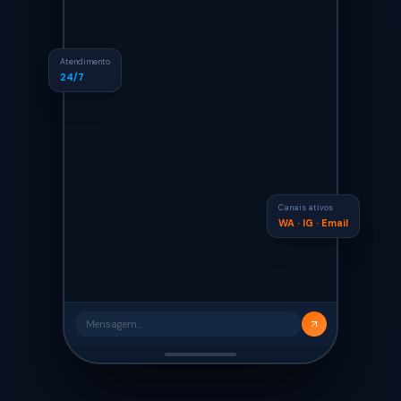
Atendimento
24/7
Canais ativos
WA · IG · Email
Mensagem...