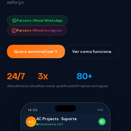
esforço.
Parceiro Oficial WhatsApp
Parceiro Oficial Instagram
Quero automatizar
Ver como funciona
24/7
3x
80+
Atendimento ativo
Mais leads qualificados
Projetos entregues
14:02
AC Projects · Suporte
AC
Atendimento 24/7